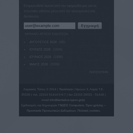
Ενημερωθείτε άμεσα από την εφημερίδα μας για τις
τελευταίες ειδήσεις μέσα από την ηλεκτρονική σας
διεύθυνση.
ΜΗΝΙΑΙΟ ΑΡΧΕΙΟ ΕΙΔΗΣΕΩΝ
ΑΥΓΟΥΣΤΟΣ 2026
(96)
ΙΟΥΛΙΟΣ 2026
(1934)
ΙΟΥΝΙΟΣ 2026
(1898)
ΜΑΙΟΣ 2026
(2099)
ΠΕΡΙΣΣΟΤΕΡΑ
Λαμιακός Τύπος © 2014 |
Ταυτότητα
| Ηρώων 3, Λαμία Τ.Κ.
35100 | τηλ. 22310 51414-5-6-7 | fax 22310 29331 - 51418 |
email
info@lamiakos-typos.gr
(link sends e-mail)
.
Σχεδιασμός και δημιουργία
ΓΝΩΣΙΣ Computers
,
Όροι χρήσης –
Προστασία Προσωπικών Δεδομένων
,
Πολιτική cookies
.