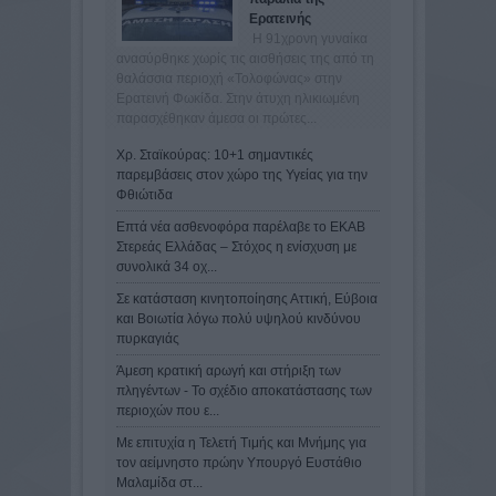
Ερατεινής
Η 91χρονη γυναίκα
ανασύρθηκε χωρίς τις αισθήσεις της από τη
θαλάσσια περιοχή «Τολοφώνας» στην
Ερατεινή Φωκίδα. Στην άτυχη ηλικιωμένη
παρασχέθηκαν άμεσα οι πρώτες...
Χρ. Σταϊκούρας: 10+1 σημαντικές
παρεμβάσεις στον χώρο της Υγείας για την
Φθιώτιδα
Επτά νέα ασθενοφόρα παρέλαβε το ΕΚΑΒ
Στερεάς Ελλάδας – Στόχος η ενίσχυση με
συνολικά 34 οχ...
Σε κατάσταση κινητοποίησης Αττική, Εύβοια
και Βοιωτία λόγω πολύ υψηλού κινδύνου
πυρκαγιάς
Άμεση κρατική αρωγή και στήριξη των
πληγέντων - Το σχέδιο αποκατάστασης των
περιοχών που ε...
Mε επιτυχία η Τελετή Τιμής και Μνήμης για
τον αείμνηστο πρώην Υπουργό Ευστάθιο
Μαλαμίδα στ...