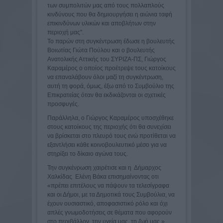
των συμπολιτών μας από τους πολλαπλούς
κινδύνους που θα δημιουργήσει η αιώνια ταφή
επικινδύνων υλικών και αποβλήτων στην
περιοχή μας''.
Το παρών στη συγκέντρωση έδωσε η βουλευτής
Βοιωτίας Γιώτα Πούλου και ο βουλευτής
Ανατολικής Αττικής του ΣΥΡΙΖΑ-ΠΣ, Γιώργος
Καραμέρος ο οποίος προέτρεψε τους κατοίκους
να επαναλάβουν όλοι μαζί τη συγκέντρωση,
αυτή τη φορά, όμως, έξω από το Συμβούλιο της
Επικρατείας όταν θα εκδικάζονται οι σχετικές
προσφυγές.
Παράλληλα, ο Γιώργος Καραμέρος υποσχέθηκε
στους κατοίκους της περιοχής ότι θα συνεχίσει
να βρίσκεται στο πλευρό τους ενώ προτίθεται να
εξαντλήσει κάθε κοινοβουλευτικό μέσο για να
στηρίξει το δίκαιο αγώνα τους.
Την συγκένρωση χαιρέτισε και η Δήμαρχος
Χαλκίδας Ελένη Βάκα επισημαίνοντας οτι
«πρέπει επιτέλους να πάψουν τα τελεσίγραφα
και οι Δήμοι, με τα Δημοτικά τους Συμβούλια, να
έχουν ουσιαστικό, αποφασιστικό ρόλο και όχι
απλές γνωμοδοτήσεις σε θέματα που αφορούν
στο περιβάλλον, την υγεία μας, τη ζωή μας.»