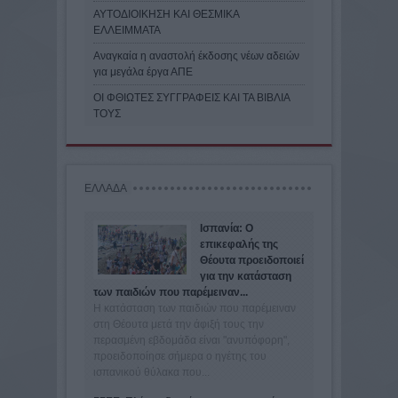
ΑΥΤΟΔΙΟΙΚΗΣΗ ΚΑΙ ΘΕΣΜΙΚΑ
ΕΛΛΕΙΜΜΑΤΑ
Αναγκαία η αναστολή έκδοσης νέων αδειών
για μεγάλα έργα ΑΠΕ
ΟΙ ΦΘΙΩΤΕΣ ΣΥΓΓΡΑΦΕΙΣ ΚΑΙ ΤΑ ΒΙΒΛΙΑ
ΤΟΥΣ
ΕΛΛΑΔΑ
Ισπανία: Ο
επικεφαλής της
Θέουτα προειδοποιεί
για την κατάσταση
των παιδιών που παρέμειναν...
Η κατάσταση των παιδιών που παρέμειναν
στη Θέουτα μετά την άφιξή τους την
περασμένη εβδομάδα είναι "ανυπόφορη",
προειδοποίησε σήμερα ο ηγέτης του
ισπανικού θύλακα που...