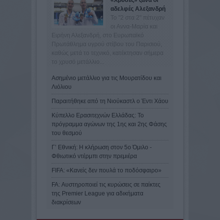
αδελφές Αλεξανδρή
Το "2 στα 2" πέτυχαν
οι Αννα-Μαρία και
Ειρήνη Αλεξανδρή, στο Ευρωπαϊκό
Πρωτάθλημα υγρού στίβου του Παρισιού,
καθώς μετά το τεχνικό, κατέκτησαν σήμερα
το χρυσό μετάλλιο...
Ασημένιο μετάλλιο για τις Μουρατίδου και
Λιόλιου
Παραιτήθηκε από τη Νιούκαστλ ο Έντι Χάου
Κύπελλο Ερασιτεχνών Ελλάδας: Το
πρόγραμμα αγώνων της 1ης και 2ης Φάσης
του θεσμού
Γ’ Εθνική: Η κλήρωση στον 5ο Όμιλο -
Φθιωτικό ντέρμπι στην πρεμιέρα
FIFA: «Κανείς δεν πουλά το ποδόσφαιρο»
FA: Αυστηροποιεί τις κυρώσεις σε παίκτες
της Premier League για αδικήματα
διακρίσεων