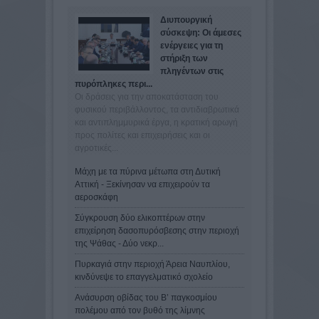
Διυπουργική
σύσκεψη: Οι άμεσες
ενέργειες για τη
στήριξη των
πληγέντων στις
πυρόπληκες περι...
Οι δράσεις για την αποκατάσταση του
φυσικού περιβάλλοντος, τα αντιδιαβρωτικά
και αντιπλημμυρικά έργα, η κρατική αρωγή
προς πολίτες και επιχειρήσεις και οι
αγροτικές...
Μάχη με τα πύρινα μέτωπα στη Δυτική
Αττική - Ξεκίνησαν να επιχειρούν τα
αεροσκάφη
Σύγκρουση δύο ελικοπτέρων στην
επιχείρηση δασοπυρόσβεσης στην περιοχή
της Ψάθας - Δύο νεκρ...
Πυρκαγιά στην περιοχή Άρεια Ναυπλίου,
κινδύνεψε το επαγγελματικό σχολείο
Ανάσυρση οβίδας του Β’ παγκοσμίου
πολέμου από τον βυθό της λίμνης