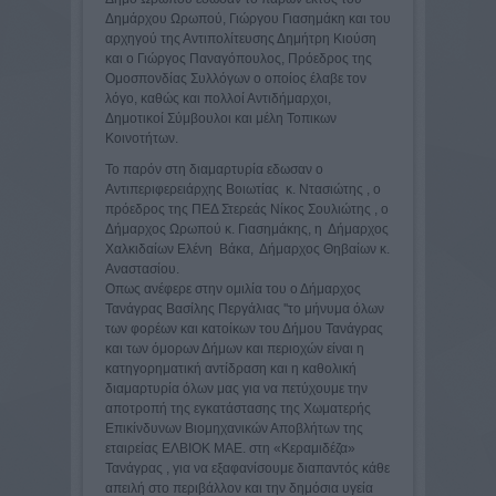
Δημάρχου Ωρωπού, Γιώργου Γιασημάκη και του
αρχηγού της Αντιπολίτευσης Δημήτρη Κιούση
και ο Γιώργος Παναγόπουλος, Πρόεδρος της
Ομοσπονδίας Συλλόγων ο οποίος έλαβε τον
λόγο, καθώς και πολλοί Αντιδήμαρχοι,
Δημοτικοί Σύμβουλοι και μέλη Τοπικων
Κοινοτήτων.
Το παρόν στη διαμαρτυρία εδωσαν ο
Αντιπεριφερειάρχης Βοιωτίας κ. Ντασιώτης , ο
πρόεδρος της ΠΕΔ Στερεάς Νίκος Σουλιώτης , ο
Δήμαρχος Ωρωπού κ. Γιασημάκης, η Δήμαρχος
Χαλκιδαίων Ελένη Βάκα, Δήμαρχος Θηβαίων κ.
Αναστασίου.
Οπως ανέφερε στην ομιλία του ο Δήμαρχος
Τανάγρας Βασίλης Περγάλιας ''το μήνυμα όλων
των φορέων και κατοίκων του Δήμου Τανάγρας
και των όμορων Δήμων και περιοχών είναι η
κατηγορηματική αντίδραση και η καθολική
διαμαρτυρία όλων μας για να πετύχουμε την
αποτροπή της εγκατάστασης της Χωματερής
Επικίνδυνων Βιομηχανικών Αποβλήτων της
εταιρείας ΕΛΒΙΟΚ ΜΑΕ. στη «Κεραμιδέζα»
Τανάγρας , για να εξαφανίσουμε διαπαντός κάθε
απειλή στο περιβάλλον και την δημόσια υγεία