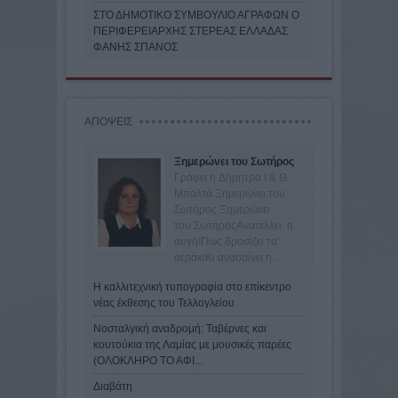
ΣΤΟ ΔΗΜΟΤΙΚΟ ΣΥΜΒΟΥΛΙΟ ΑΓΡΑΦΩΝ Ο
ΠΕΡΙΦΕΡΕΙΑΡΧΗΣ ΣΤΕΡΕΑΣ ΕΛΛΑΔΑΣ
ΦΑΝΗΣ ΣΠΑΝΟΣ
ΑΠΟΨΕΙΣ
Ξημερώνει του Σωτήρος
Γράφει η Δήμητρα Ι.& Θ.
Μπαλτά Ξημερώνει του
Σωτήρος Ξημερώνει
του ΣωτήροςΑνατέλλει η
αυγή!Πως δροσίζει τα’
αεράκιΚι ανασαίνει η ...
Η καλλιτεχνική τυπογραφία στο επίκεντρο
νέας έκθεσης του Τελλογλείου
Νοσταλγική αναδρομή: Ταβέρνες και
κουτούκια της Λαμίας με μουσικές παρέες
(ΟΛΟΚΛΗΡΟ ΤΟ ΑΦΙ...
Διαβάτη