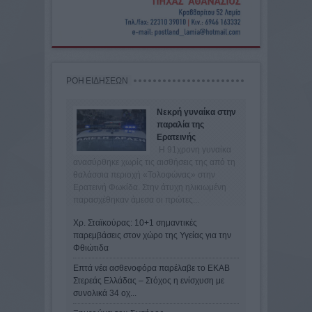
ΡΟΗ ΕΙΔΗΣΕΩΝ
Νεκρή γυναίκα στην
παραλία της
Ερατεινής
Η 91χρονη γυναίκα
ανασύρθηκε χωρίς τις αισθήσεις της από τη
θαλάσσια περιοχή «Τολοφώνας» στην
Ερατεινή Φωκίδα. Στην άτυχη ηλικιωμένη
παρασχέθηκαν άμεσα οι πρώτες...
Χρ. Σταϊκούρας: 10+1 σημαντικές
παρεμβάσεις στον χώρο της Υγείας για την
Φθιώτιδα
Επτά νέα ασθενοφόρα παρέλαβε το ΕΚΑΒ
Στερεάς Ελλάδας – Στόχος η ενίσχυση με
συνολικά 34 οχ...