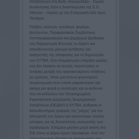
Αποβλήτων) στη θέση «Κεραμιδέζα» . Σημείο
συνάντησης ήταν η διασταύρωση της Ε.Ο.
Αθηνών – Λαμίας με την Επαρχιακή οδό προς
Τανάγρα.
Πλήθος πολιτών, κατοίκων, φορέων,
βουλευτών, Περιφερειακών Συμβούλων,
Αντιπεριφερειαρχών και Δημάρχων βρέθηκαν
στη διαμαρτυρία δίνοντας το παρόν και
απευθύνοντας μήνυμα αντίθεσης και
ανατροπής της απόφασης για τη δημιουργία
του ΧΥΤΒΑ. Στην διαμαρτυρία υπήρξαν ομιλίες
ενώ δεν έλειψαν σε πολλές περιπτώσεις οι
εντάσεις μεταξύ του αγανακτισμένου πλήθους
με ομιλητές. Ήταν μια έντονα φορτισμένη
συγκέντρωση στην οποία εκφράστηκαν για
ακόμη μια φορά οι ανησυχίες και οι κίνδυνοι
που συνοδεύουν την Ολοκληρωμένη
Εγκατάσταση Διαχείρισης Βιομηχανικών
Αποβλήτων (ΟΕΔΒΑ) ή ΧΥΤΒΑ. Δόθηκαν οι
κατευθυντήριες γραμμές της “μάχης” για την
αποτροπή του έργου και ακούστηκαν πολλές
απόψεις για τις δυνατότητες ανατροπής των
σχεδιασμών. Επόμενη μεγάλη μαχή εκείνη στο
ΣτΕ όπου οι Δήμοι έχουν προσφύγει. Από τον
Δήμο Ωρωπού έδωσαν το παρών εκτός του