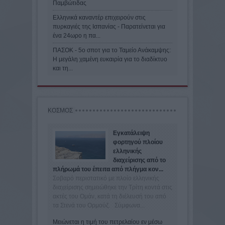
Παμβώτιδας
Ελληνικά καναντέρ επιχειρούν στις
πυρκαγιές της Ισπανίας - Παρατείνεται για
ένα 24ωρο η πα...
ΠΑΣΟΚ - 5ο σποτ για το Ταμείο Ανάκαμψης:
Η μεγάλη χαμένη ευκαιρία για το διαδίκτυο
και τη...
ΚΟΣΜΟΣ
Εγκατάλειψη
φορτηγού πλοίου
ελληνικής
διαχείρισης από το
πλήρωμά του έπειτα από πλήγμα κον...
Σοβαρό περιστατικό με πλοίο ελληνικής
διαχείρισης σημειώθηκε την Τρίτη κοντά στις
ακτές του Ομάν, κατά τη διέλευσή του από
τα Στενά του Ορμούζ. Σύμφωνα...
Μειώνεται η τιμή του πετρελαίου εν μέσω