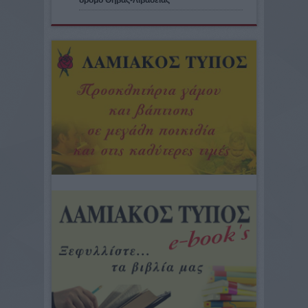
δρόμο Θήβας-Λιβαδειάς