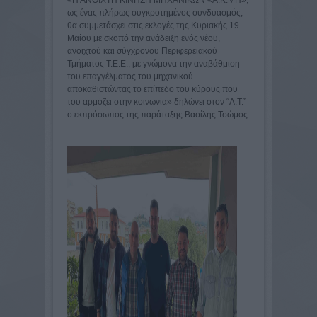
«Η ΑΝΟΙΧΤΗ ΚΙΝΗΣΗ ΜΗΧΑΝΙΚΩΝ «Α.Κ.ΜΗ»,
ως ένας πλήρως συγκροτημένος συνδυασμός,
θα συμμετάσχει στις εκλογές της Κυριακής 19
Μαΐου με σκοπό την ανάδειξη ενός νέου,
ανοιχτού και σύγχρονου Περιφερειακού
Τμήματος Τ.Ε.Ε., με γνώμονα την αναβάθμιση
του επαγγέλματος του μηχανικού
αποκαθιστώντας το επίπεδο του κύρους που
του αρμόζει στην κοινωνία» δηλώνει στον “Λ.Τ.”
ο εκπρόσωπος της παράταξης Βασίλης Τσώμος.