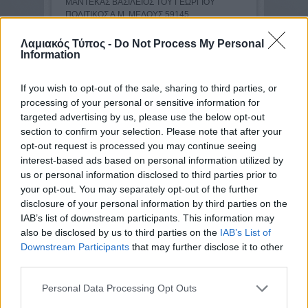
ΜΑΝΤΕΚΑΣ ΒΑΣΙΛΕΙΟΣ TOY ΓΕΩΡΓΙΟY
ΠΟΛΙΤΙΚΟΣ Α.Μ. ΜΕΛΟΥΣ 59145
ΜΟΥΣΙΟΣ ΕΠΑΜΕΙΝΩΝΔΑΣ TOY
ΧΡΥΣΟΣΤΟΜΟY ΠΕΡΙΒΑΛΛΟΝΤΟΣ Α.Μ.
Λαμιακός Τύπος -
Do Not Process My Personal
ΜΕΛΟΥΣ 121500
Information
(πρώην) Νομός Φωκίδας
If you wish to opt-out of the sale, sharing to third parties, or
processing of your personal or sensitive information for
ΑΡΑΒΑΝΤΙΝΟΥ-ΤΖΕ ΜΑΡΙΑ-ΠΑΓΩΝΙΤΣΑ TOY
targeted advertising by us, please use the below opt-out
ΓΕΡΑΣΙΜΟY ΑΡΧΙΤΕΚΤΟΝΑΣ Α.Μ. ΜΕΛΟΥΣ
section to confirm your selection. Please note that after your
114608
opt-out request is processed you may continue seeing
ΔΕΔΟΥΣΗ ΚΟΡΙΝΑ TOY ΑΡΓΥΡΙΟY
interest-based ads based on personal information utilized by
ΜΗΧΑΝΟΛΟΓΟΣ Α.Μ. ΜΕΛΟΥΣ 157522
us or personal information disclosed to third parties prior to
ΚΑΚΑΝΑΣ ΚΩΝΣΤΑΝΤΙΝΟΣ TOY ΠΑΝΑΓΙΩΤΗ
your opt-out. You may separately opt-out of the further
ΠΟΛΙΤΙΚΟΣ Α.Μ. ΜΕΛΟΥΣ 74041
ΜΠΑΦΑΣ ΠΑΡΑΣΚΕΥΑΣ TOY ΓΕΩΡΓΙΟU
disclosure of your personal information by third parties on the
ΠΟΛΙΤΙΚΟΣ Α.Μ. ΜΕΛΟΥΣ 154681
IAB’s list of downstream participants. This information may
ΤΖΑΜΤΖΗ ΑΓΓΕΛΙΚΗ TOY ΓΕΩΡΓΙΟY
also be disclosed by us to third parties on the
IAB’s List of
ΑΓΡΟΝΟΜΟΣ ΤΟΠΟΓΡΑΦΟΣ Α.Μ. ΜΕΛΟΥΣ
Downstream Participants
that may further disclose it to other
132257
third parties.
ΠΡΩΤΟΒΑΘΜΙΟ ΠΕΙΘΑΡΧΙΚΟ ΣΥΜΒΟΥΛΙΟ
Personal Data Processing Opt Outs