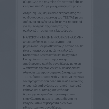
σύμβουλος της πολιτείας είτε σε τοπικό είτε σε
κεντρικό επίπεδο με φωνή, άποψη και ρόλο».
Δέσμευσή μας, σημειώνει ο εκπρόσωπος του
συνδυασμού, η ανανέωση του ΤΕΕ/ΤΑΣ με νέα
πρόσωπα και ιδέες με διάθεση για προσφορά
για την ενίσχυση της ενότητας, της
συλλογικότητας και της εξωστρέφειας.
Η ΑΝΟΙΧΤΗ ΚΙΝΗΣΗ ΜΗΧΑΝΙΚΩΝ «Α.Κ.ΜΗ»
δημιουργήθηκε με πρωτεργάτες τους
μηχανικούς Τσώμο Αθανάσιο (ο οποίος δεν θα
είναι υποψήφιος σε αυτές τις εκλογές),
Κολιόπουλο Κωνσταντίνο και Βλαχοπάνο
Ευάγγελο κατόπιν και της έντονης
παρότρυνσης πολλών συναδέλφων με κοινή
διαπίστωση την πολλών ετών αδιαφορία και
ολιγωρία των προηγούμενων Διοικήσεων του
ΤΕΕ/Τμήματος Ανατολικής Στερεάς να αναδείξει
τον πραγματικό του ρόλο είτε αναδεικνύοντας
σημαντικές παθογένειες σε τοπικό ή κεντρικό
επίπεδο και οι οποίες κατ’ επέκταση
δημιουργούν εμπόδιο στην άσκηση του
επαγγέλματος μας, είτε προασπίζοντας τα
επαγγελματικά συμφέροντα όλων των
ειδικοτήτων των συναδέλφων.