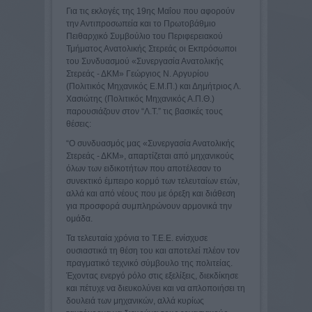
Για τις εκλογές της 19ης Μαΐου που αφορούν
την Αντιπροσωπεία και το Πρωτοβάθμιο
Πειθαρχικό Συμβούλιο του Περιφερειακού
Τμήματος Ανατολικής Στερεάς οι Εκπρόσωποι
του Συνδυασμού «Συνεργασία Ανατολικής
Στερεάς - ΔΚΜ» Γεώργιος Ν. Αργυρίου
(Πολιτικός Μηχανικός Ε.Μ.Π.) και Δημήτριος Λ.
Χασιώτης (Πολιτικός Μηχανικός Α.Π.Θ.)
παρουσιάζουν στον “Λ.Τ.” τις βασικές τους
θέσεις:
“Ο συνδυασμός μας «Συνεργασία Ανατολικής
Στερεάς - ΔΚΜ», απαρτίζεται από μηχανικούς
όλων των ειδικοτήτων που αποτέλεσαν το
συνεκτικό έμπειρο κορμό των τελευταίων ετών,
αλλά και από νέους που με όρεξη και διάθεση
για προσφορά συμπληρώνουν αρμονικά την
ομάδα.
Τα τελευταία χρόνια το Τ.Ε.Ε. ενίσχυσε
ουσιαστικά τη θέση του και αποτελεί πλέον τον
πραγματικό τεχνικό σύμβουλο της πολιτείας.
Έχοντας ενεργό ρόλο στις εξελίξεις, διεκδίκησε
και πέτυχε να διευκολύνει και να απλοποιήσει τη
δουλειά των μηχανικών, αλλά κυρίως