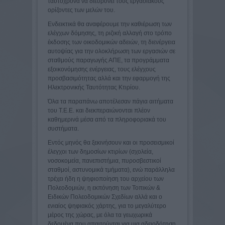
ταυτόχρονα να διευρύνει τους εργασιακούς
ορίζοντες των μελών του.
Ενδεικτικά θα αναφέρουμε την καθιέρωση των
ελέγχων δόμησης, τη ριζική αλλαγή στο τρόπο
έκδοσης των οικοδομικών αδειών, τη διενέργεια
αυτοψίας για την ολοκλήρωση των εργασιών σε
σταθμούς παραγωγής ΑΠΕ, τα προγράμματα
εξοικονόμησης ενέργειας, τους ελέγχους
προσβασιμότητας αλλά και την εφαρμογή της
Ηλεκτρονικής Ταυτότητας Κτιρίου.
Όλα τα παραπάνω αποτέλεσαν πάγια αιτήματα
του Τ.Ε.Ε. και διεκπεραιώνονται πλέον
καθημερινά μέσα από τα πληροφοριακά του
συστήματα.
Εντός μηνός θα ξεκινήσουν και οι προσεισμικοί
έλεγχοι των δημοσίων κτιρίων (σχολεία,
νοσοκομεία, πανεπιστήμια, πυροσβεστικοί
σταθμοί, αστυνομικά τμήματα), ενώ παράλληλα
τρέχει ήδη η ψηφιοποίηση του αρχείου των
Πολεοδομιών, η εκπόνηση των Τοπικών &
Ειδικών Πολεοδομικών Σχεδίων αλλά και ο
ενιαίος ψηφιακός χάρτης, για το μεγαλύτερο
μέρος της χώρας, με όλα τα γεωχωρικά
δεδομένα που απαιτούνται για μια αδειοδότηση.