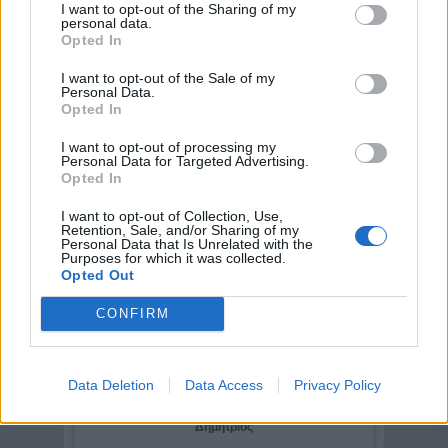
I want to opt-out of the Sharing of my
ΑΝΟΙΚΤΗ ΚΙΝΗΣΗ ΜΗΧΑΝΙΚΩΝ (Α.Κ.ΜΗ.)
personal data.
Εκπρόσωπος: Τσώμος Βασίλειος
Opted In
ΓΙΩΤΟΠΟΥΛΟΣ ΔΗΜΗΤΡΙΟΣ TOY ΘΩΜΑ
I want to opt-out of the Sale of my
Personal Data.
ΑΡΧΙΤΕΚΤΟΝΑΣ Α.Μ. ΜΕΛΟΥΣ 18897
Opted In
ΜΑΝΑΝΑΣ ΓΡΗΓΟΡΙΟΣ TOY ΙΩΑΝΝΗ
ΑΡΧΙΤΕΚΤΟΝΑΣ Α.Μ. ΜΕΛΟΥΣ 43578
ΞΑΝΘΗΣ ΑΝΑΣΤΑΣΙΟΣ TOY ΑΝΔΡΕΑ
I want to opt-out of processing my
Personal Data for Targeted Advertising.
ΠΟΛΙΤΙΚΟΣ Α.Μ. ΜΕΛΟΥΣ 80299
Opted In
ΔΗΜΟΚΡΑΤΙΚΗ ΠΑΝΕΠΙΣΤΗΜΟΝΙΚΗ
I want to opt-out of Collection, Use,
ΚΙΝΗΣΗ ΜΗΧΑΝΙΚΩΝ
Retention, Sale, and/or Sharing of my
Personal Data that Is Unrelated with the
Εκπρόσωπος: Χουσιάδα Αστέρω
Purposes for which it was collected.
Opted Out
ΑΣΗΜΑΚΗΣ ΠΑΝΑΓΙΩΤΗΣ TOY ΝΙΚΟΛΑΟY
ΑΡΧΙΤΕΚΤΟΝΑΣ Α.Μ. ΜΕΛΟΥΣ 23267
CONFIRM
ΣΥΝΕΡΓΑΣΙΑ ΑΝΑΤΟΛΙΚΗΣ ΣΤΕΡΕΑΣ -
Data Deletion
Data Access
Privacy Policy
ΔΗΜΟΚΡΑΤΙΚΗ ΚΙΝΗΣΗ ΜΗΧΑΝΙΚΩΝ
Εκπρόσωποι: Αργυρίου Γεώργος - Χασιώτης
Δημήτριος